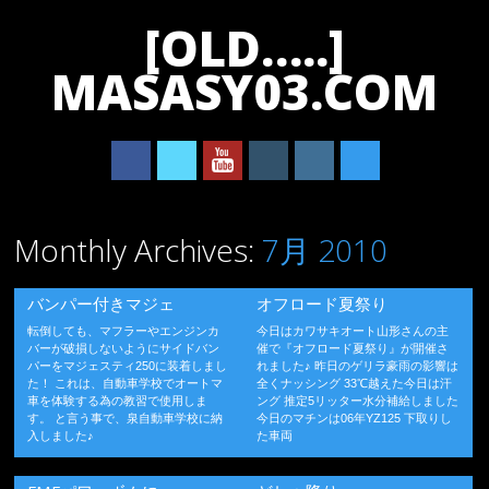
[OLD…..]
MASASY03.COM
Main menu
Skip
Monthly Archives:
7月 2010
to
content
バンパー付きマジェ
オフロード夏祭り
転倒しても、マフラーやエンジンカ
今日はカワサキオート山形さんの主
バーが破損しないようにサイドバン
催で『オフロード夏祭り』が開催さ
パーをマジェスティ250に装着しまし
れました♪ 昨日のゲリラ豪雨の影響は
た！ これは、自動車学校でオートマ
全くナッシング 33℃越えた今日は汗
車を体験する為の教習で使用しま
ング 推定5リッター水分補給しました
す。 と言う事で、泉自動車学校に納
今日のマチンは06年YZ125 下取りし
入しました♪
た車両