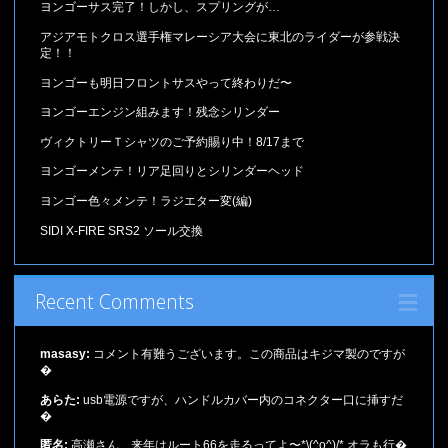
ヨンゴーサス完了！しかし、スプリングが…
アジアモトクロス選手権マレーシア大会に東北のライダーが参戦決
定！！
ヨンゴーも明日フロントサスやって終わりだ〜
ヨンゴーエンジン組みます！残念シリンダー
ヴィクトリーＴシャツのご予約賜り中！8/17まで
ヨンゴーメンテ！リア足回りとシリンダーヘッド
ヨンゴー色々メンテ！ラジエター変(編)
SIDI X-FIRE SRS2 ソール交換
Recent Comments
masasy:
コメント有難うございます。この商品はキジマ製のですが
�
あらた:
usb電源ですが、ハンドルカバー内のコネクター口に挿すだ
�
匿名:
高瀬さん、来年はルート66を走るってよ〜*\(^o^)/* オラも行�