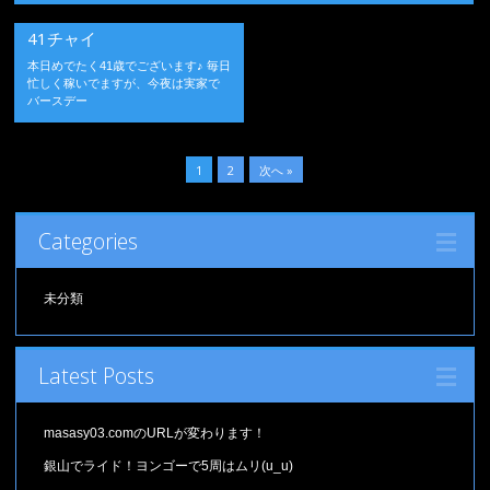
41チャイ
本日めでたく41歳でございます♪ 毎日
忙しく稼いでますが、今夜は実家で
バースデー
1
2
次へ »
Categories
未分類
Latest Posts
masasy03.comのURLが変わります！
銀山でライド！ヨンゴーで5周はムリ(u_u)