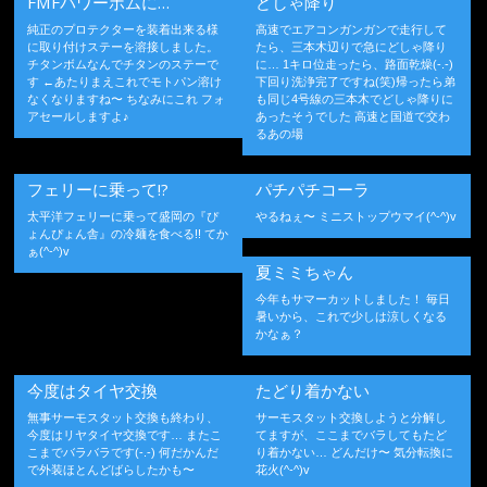
FMFパワーボムに…
どしゃ降り
純正のプロテクターを装着出来る様
高速でエアコンガンガンで走行して
に取り付けステーを溶接しました。
たら、三本木辺りで急にどしゃ降り
チタンボムなんでチタンのステーで
に… 1キロ位走ったら、路面乾燥(-.-)
す ←あたりまえこれでモトパン溶け
下回り洗浄完了ですね(笑)帰ったら弟
なくなりますね〜 ちなみにこれ フォ
も同じ4号線の三本木でどしゃ降りに
アセールしますよ♪
あったそうでした 高速と国道で交わ
るあの場
フェリーに乗って!?
パチパチコーラ
太平洋フェリーに乗って盛岡の『ぴ
やるねぇ〜 ミニストップウマイ(^-^)v
ょんぴょん舎』の冷麺を食べる!! てか
ぁ(^-^)v
夏ミミちゃん
今年もサマーカットしました！ 毎日
暑いから、これで少しは涼しくなる
かなぁ？
今度はタイヤ交換
たどり着かない
無事サーモスタット交換も終わり、
サーモスタット交換しようと分解し
今度はリヤタイヤ交換です… またこ
てますが、ここまでバラしてもたど
こまでバラバラです(-.-) 何だかんだ
り着かない… どんだけ〜 気分転換に
で外装ほとんどばらしたかも〜
花火(^-^)v