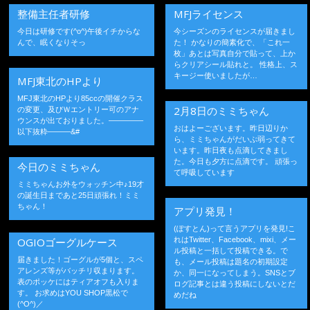
整備主任者研修
MFJライセンス
今日は研修です(^o^)午後イチからな
今シーズンのライセンスが届きまし
んで、眠くなりそっ
た！ かなりの簡素化で、「これ一
枚」あとは写真自分で貼って、上か
らクリアシール貼れと。 性格上、ス
キージー使いましたが…
MFJ東北のHPより
MFJ東北のHPより85ccの開催クラス
2月8日のミミちゃん
の変更、及びＷエントリー可のアナ
ウンスが出ておりました。————–
おはよーございます。昨日辺りか
以下抜粋———&#
ら、ミミちゃんがだいぶ弱ってきて
います。昨日夜も点滴してきまし
た。今日も夕方に点滴です。 頑張っ
今日のミミちゃん
て呼吸しています
ミミちゃんお外をウォッチン中♪19才
の誕生日まであと25日頑張れ！ミミ
ちゃん！
アプリ発見！
(ぽすとん)って言うアプリを発見!こ
OGIOゴーグルケース
れはTwitter、Facebook、mixi、メー
ル投稿と一括して投稿できる。で
届きました！ゴーグルが5個と、スペ
も、メール投稿は題名の初期設定
アレンズ等がバッチリ収まります。
か、同一になってしまう。SNSとブ
表のポッケにはティアオフも入りま
ログ記事とは違う投稿にしないとだ
す。 お求めはYOU SHOP黒松で
めだね
(^O^)／