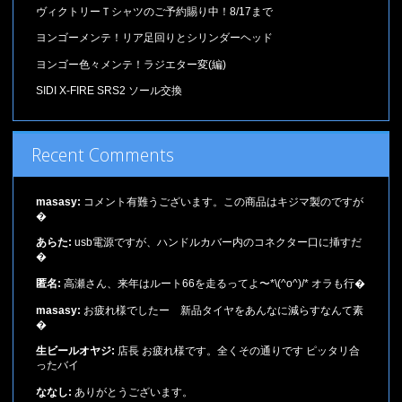
ヴィクトリーＴシャツのご予約賜り中！8/17まで
ヨンゴーメンテ！リア足回りとシリンダーヘッド
ヨンゴー色々メンテ！ラジエター変(編)
SIDI X-FIRE SRS2 ソール交換
Recent Comments
masasy:
コメント有難うございます。この商品はキジマ製のですが
�
あらた:
usb電源ですが、ハンドルカバー内のコネクター口に挿すだ
�
匿名:
高瀬さん、来年はルート66を走るってよ〜*\(^o^)/* オラも行�
masasy:
お疲れ様でしたー 新品タイヤをあんなに減らすなんて素
�
生ビールオヤジ:
店長 お疲れ様です。全くその通りです ピッタリ合
ったバイ
ななし:
ありがとうございます。