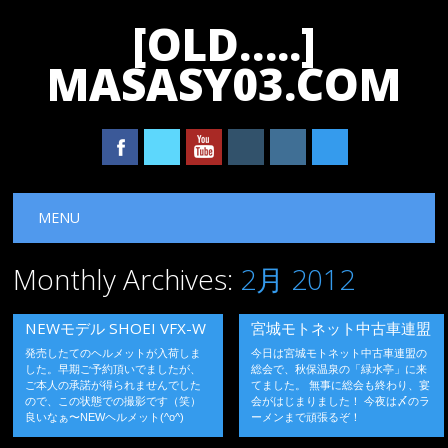
[OLD…..]
MASASY03.COM
Main menu
Skip
MENU
to
content
Monthly Archives:
2月 2012
NEWモデル SHOEI VFX-W
宮城モトネット中古車連盟
発売したてのヘルメットが入荷しま
今日は宮城モトネット中古車連盟の
した。早期ご予約頂いでましたが、
総会で、秋保温泉の「緑水亭」に来
ご本人の承諾が得られませんでした
てました。 無事に総会も終わり、宴
ので、この状態での撮影です（笑）
会がはじまりました！ 今夜は〆のラ
良いなぁ〜NEWヘルメット(^o^)
ーメンまで頑張るぞ！