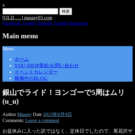
x
検
索:
[OLD…..] masasy03.com
Facebook
Twitter
Youtube
Tumblr
Instagram
Main menu
Skip
Menu
to
content
ホーム
YOU SHOP黒松/お問い合わせ
イベントカレンダー
稼働中のBLOG
銀山でライド！ヨンゴーで5周はムリ
(u_u)
Author
Masasy
Date
2015年8月9日
Comments:
Leave a comment
お盆休みに入った訳ではなく、定休日でしたので、尾花沢サ