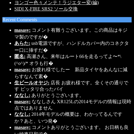
ヨンゴー色々メンテ！ラジエター変(編)
SIDI X-FIRE SRS2 ソール交換
Recent Comments
masasy:
コメント有難うございます。この商品はキジ
マ製のですが�
あらた:
usb電源ですが、ハンドルカバー内のコネクタ
ー口に挿すだ�
匿名:
高瀬さん、来年はルート66を走るってよ〜*\
(^o^)/* オラも行�
masasy:
お疲れ様でしたー 新品タイヤをあんなに減
らすなんて素�
生ビールオヤジ:
店長 お疲れ様です。全くその通りで
す ピッタリ合ったバイ
ななし:
ありがとうございます。
masasy:
ななしさん XR125Lの2014モデルの情報は現時
点ではありません
ななし:
2014年モデルの概要は、わかってるんです
か？あと、いつ発�
masasy:
コメントありがとうございます。 お日柄も良