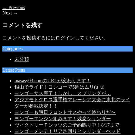
← Previous
Next →
コメントを残す
コメントを投稿するには
ログイン
してください。
Categories
未分類
Latest Posts
masasy03.comのURLが変わります！
銀山でライド！ヨンゴーで5周はムリ(u_u)
ヨンゴーサス完了！しかし、スプリングが…
アジアモトクロス選手権マレーシア大会に東北のライ
ダーが参戦決定！！
ヨンゴーも明日フロントサスやって終わりだ〜
ヨンゴーエンジン組みます！残念シリンダー
ヴィクトリーＴシャツのご予約賜り中！8/17まで
ヨンゴーメンテ！リア足回りとシリンダーヘッド